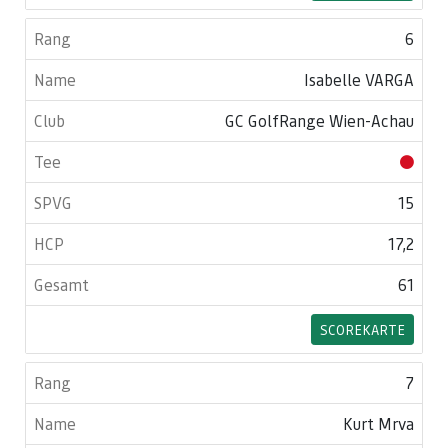
6
Isabelle VARGA
GC GolfRange Wien-Achau
15
17,2
61
SCOREKARTE
7
Kurt Mrva