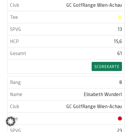
GC GolfRange Wien-Achau
13
15,6
61
SCOREKARTE
8
Elisabeth Wunderl
GC GolfRange Wien-Achau
23