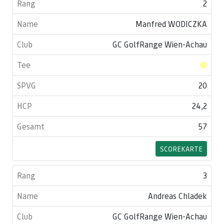
2
Manfred WODICZKA
GC GolfRange Wien-Achau
20
24,2
57
SCOREKARTE
3
Andreas Chladek
GC GolfRange Wien-Achau