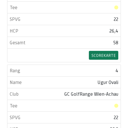
22
26,4
58
SCOREKARTE
4
Ugur Ovali
GC GolfRange Wien-Achau
22