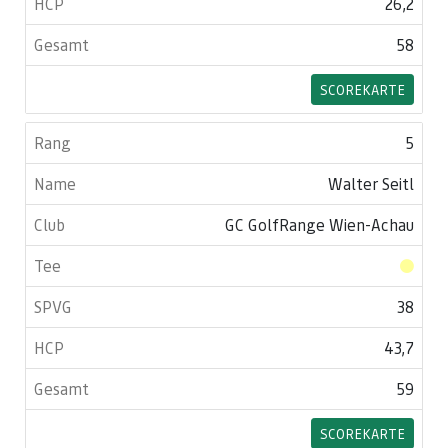
26,2
58
SCOREKARTE
5
Walter Seitl
GC GolfRange Wien-Achau
38
43,7
59
SCOREKARTE