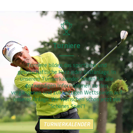
Turniere
Turniere bilden das sportliche und
gesellschaftliche Herz jeder Golfanlage. In
unserem Turnierkalender finden Sie alle
notwendigen Informationen zu den
vergangenen und zukünftigen Wettspielen auf
unserer Anlage. Wir wünschen schon jetzt ein
"Schönes Spiel"!
TURNIERKALENDER